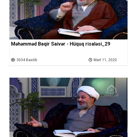
Məhəmməd Baqir Saivər - Hüquq risaləsi_29
3034 Baxılıb
Mart 11, 2020