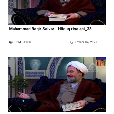
Məhəmməd Baqir Saivər - Hüquq risaləsi_33
3034 Baxılıb
Noyabr 04, 2022