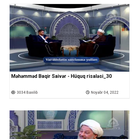
Məhəmməd Baqir Saivər - Hüquq risaləsi_30
3034 Baxılıb
Noyabr 04, 2022