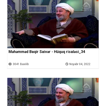
Məhəmməd Baqir Saivər - Hüquq risaləsi_34
3041 Baxılıb
Noyabr 04, 2022