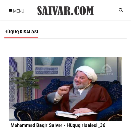
MENU
HÜQUQ RISALƏSI
Məhəmməd Baqir Saivər - Hüquq risaləsi_36