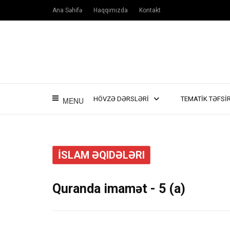
Ana Səhifə
Haqqımızda
Kontakt
HÖVZƏ DƏRSLƏRİ
TEMATİK TƏFSİ
MENU
İSLAM ƏQIDƏLƏRI
Quranda imamət - 5 (a)