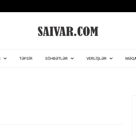
R
TƏFSİR
SÖHBƏTLƏR
VERLİŞLƏR
MƏQ