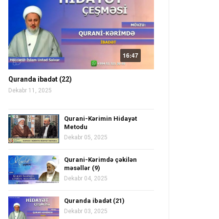
16:47
Quranda ibadət (22)
Dekabr 11, 2025
Qurani-Kərimin Hidayət
Metodu
Dekabr 05, 2025
Qurani-Kərimdə çəkilən
məsəllər (9)
Dekabr 04, 2025
Quranda ibadət (21)
Dekabr 03, 2025